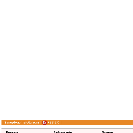
Запоріжжя та область
|
RSS 2.0
|
Розваги
Інформація
Огляди