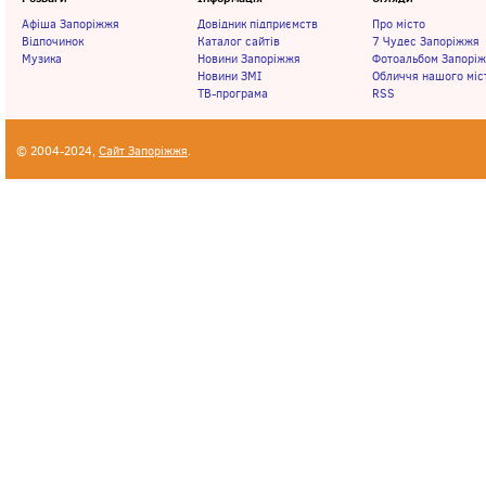
Афіша Запоріжжя
Довідник підприємств
Про місто
Відпочинок
Каталог сайтів
7 Чудес Запоріжжя
Музика
Новини Запоріжжя
Фотоальбом Запорі
Новини ЗМІ
Обличчя нашого міс
ТВ-програма
RSS
© 2004-2024,
Сайт Запоріжжя
.