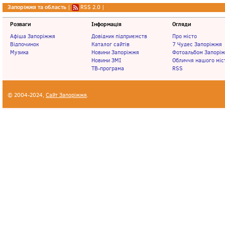
Запоріжжя та область
|
RSS 2.0
|
Розваги
Інформація
Огляди
Афіша Запоріжжя
Довідник підприємств
Про місто
Відпочинок
Каталог сайтів
7 Чудес Запоріжжя
Музика
Новини Запоріжжя
Фотоальбом Запорі
Новини ЗМІ
Обличчя нашого міс
ТВ-програма
RSS
© 2004-2024,
Сайт Запоріжжя
.