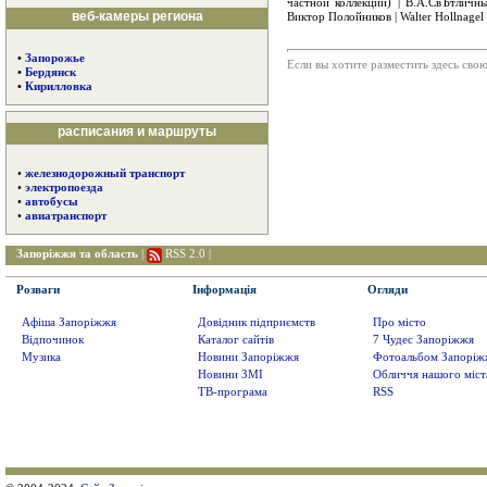
частной коллекции) | В.А.СвЪтличны
веб-камеры региона
Виктор Полойников | Walter Hollnagel 
•
Запорожье
Если вы хотите разместить здесь св
•
Бердянск
•
Кирилловка
расписания и маршруты
•
железнодорожный транспорт
•
электропоезда
•
автобусы
•
авиатранспорт
Запоріжжя та область
|
RSS 2.0
|
Розваги
Інформація
Огляди
Афіша Запоріжжя
Довідник підприємств
Про місто
Відпочинок
Каталог сайтів
7 Чудес Запоріжжя
Музика
Новини Запоріжжя
Фотоальбом Запоріж
Новини ЗМІ
Обличчя нашого міст
ТВ-програма
RSS