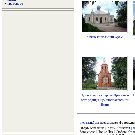
•
Транспорт
Свято-Никольский Храм
Храм в честь покрова Пресвятой
Х
Богородицы и равноапостольной
Нины
Фотоальбом
представлен фотограф
Игорь Коваленко | Елена Замковая |
В
Бордунова | Борис Чак | Любовь Орло