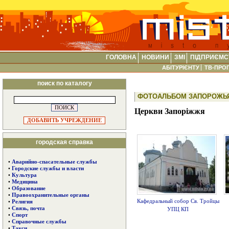
ГОЛОВНА
НОВИНИ
ЗМІ
ПІДПРИЄМС
АБІТУРІЄНТУ
ТВ-ПРО
поиск по каталогу
ФОТОАЛЬБОМ ЗАПОРОЖЬЯ
Церкви Запоріжжя
ДОБАВИТЬ УЧРЕЖДЕНИЕ
городская справка
•
Аварийно-спасательные службы
•
Городские службы и власти
•
Культура
•
Медицина
•
Образование
•
Правоохранительные органы
Кафедральный собор Св. Тройцы
•
Религия
•
Связь, почта
УПЦ КП
•
Спорт
•
Справочные службы
•
Такси