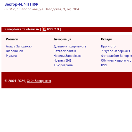
Вектор-М, ЧП ПКФ
69012, г. Запорожье, ул. Заводская, 3, оф. 304
Запоріжжя та область
|
RSS 2.0
|
Розваги
Інформація
Огляди
Афіша Запоріжжя
Довідник підприємств
Про місто
Відпочинок
Каталог сайтів
7 Чудес Запоріжжя
Музика
Новини Запоріжжя
Фотоальбом Запорі
Новини ЗМІ
Обличчя нашого міс
ТВ-програма
RSS
© 2004-2024,
Сайт Запоріжжя
.