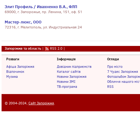
Элит Профиль / Ивахненко В.А., ФЛП
69000, г. Запорожье, пр. Ленина, 151, оф. 51
Мастер-люкс, ООО
72316, г. Мелитополь, ул. Индустриальная 24
Запоріжжя та область
|
RSS 2.0
|
Розваги
Інформація
Огляди
Афіша Запоріжжя
Довідник підприємств
Про місто
Відпочинок
Каталог сайтів
7 Чудес Запоріжжя
Музика
Новини Запоріжжя
Фотоальбом Запорі
Новини ЗМІ
Обличчя нашого міс
ТВ-програма
RSS
© 2004-2024,
Сайт Запоріжжя
.