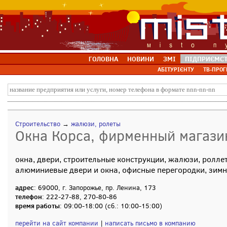
ГОЛОВНА
НОВИНИ
ЗМІ
ПІДПРИЄМС
АБІТУРІЄНТУ
ТВ-ПРОГ
Строительство
→
жалюзи, ролеты
Окна Корса, фирменный магазин
окна, двери, строительные конструкции, жалюзи, ролле
алюминиевые двери и окна, офисные перегородки, зим
адрес
: 69000, г. Запорожье, пр. Ленина, 173
телефон
: 222-27-88, 270-80-86
время работы
: 09:00-18:00 (сб.: 10:00-15:00)
перейти на сайт компании
|
написать письмо в компанию