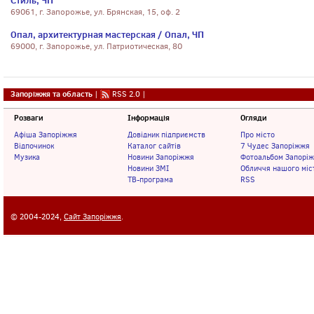
Стиль, ЧП
69061, г. Запорожье, ул. Брянская, 15, оф. 2
Опал, архитектурная мастерская / Опал, ЧП
69000, г. Запорожье, ул. Патриотическая, 80
Запоріжжя та область
|
RSS 2.0
|
Розваги
Інформація
Огляди
Афіша Запоріжжя
Довідник підприємств
Про місто
Відпочинок
Каталог сайтів
7 Чудес Запоріжжя
Музика
Новини Запоріжжя
Фотоальбом Запорі
Новини ЗМІ
Обличчя нашого міс
ТВ-програма
RSS
© 2004-2024,
Сайт Запоріжжя
.