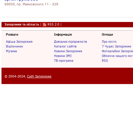
69035, пр. Маяковского 11 - 329
Запоріжжя та область
|
RSS 2.0
|
Розваги
Інформація
Огляди
Афіша Запоріжжя
Довідник підприємств
Про місто
Відпочинок
Каталог сайтів
7 Чудес Запоріжжя
Музика
Новини Запоріжжя
Фотоальбом Запорі
Новини ЗМІ
Обличчя нашого міс
ТВ-програма
RSS
© 2004-2024,
Сайт Запоріжжя
.