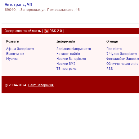
Автотранс, ЧП
69040, г. Запорожье, ул. Пржевальского, 46
Запоріжжя та область
|
RSS 2.0
|
Розваги
Інформація
Огляди
Афіша Запоріжжя
Довідник підприємств
Про місто
Відпочинок
Каталог сайтів
7 Чудес Запоріжжя
Музика
Новини Запоріжжя
Фотоальбом Запорі
Новини ЗМІ
Обличчя нашого міс
ТВ-програма
RSS
© 2004-2024,
Сайт Запоріжжя
.