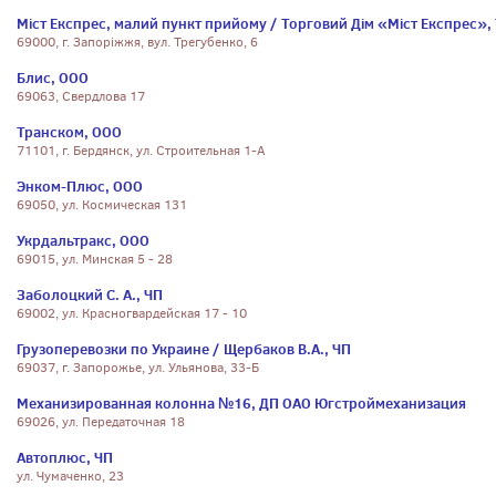
Міст Експрес, малий пункт прийому / Торговий Дім «Міст Експрес»,
69000, г. Запоріжжя, вул. Трегубенко, 6
Блис, ООО
69063, Свердлова 17
Транском, ООО
71101, г. Бердянск, ул. Строительная 1-А
Энком-Плюс, ООО
69050, ул. Космическая 131
Укрдальтракс, ООО
69015, ул. Минская 5 - 28
Заболоцкий С. А., ЧП
69002, ул. Красногвардейская 17 - 10
Грузоперевозки по Украине / Щербаков В.А., ЧП
69037, г. Запорожье, ул. Ульянова, 33-Б
Механизированная колонна №16, ДП ОАО Югстроймеханизация
69026, ул. Передаточная 18
Автоплюс, ЧП
ул. Чумаченко, 23