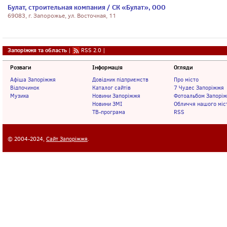
Булат, строительная компания / СК «Булат», ООО
69083, г. Запорожье, ул. Восточная, 11
Запоріжжя та область
|
RSS 2.0
|
Розваги
Інформація
Огляди
Афіша Запоріжжя
Довідник підприємств
Про місто
Відпочинок
Каталог сайтів
7 Чудес Запоріжжя
Музика
Новини Запоріжжя
Фотоальбом Запорі
Новини ЗМІ
Обличчя нашого міс
ТВ-програма
RSS
© 2004-2024,
Сайт Запоріжжя
.