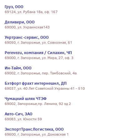
Груз, ООО
69124, ул. Рубана 18а, оф. 167
Деливери, ООО
69000, ул. Украинская143
Укртранс-сервис, ООО
69050, г. Запорожье, ул. Совхозная, 61
Perevezu, компания / Силахин, ЧП
69000, г. Запорожье, ул. Мира, 27, оф. 3
Ин-Тайм, ООО
69002, г. Запорожье, пер. Тамбовский, 4а
Бэтфорт фрахт интернешнл, ДП
69037, ул. 40 Лет Советской Украины 41 - 510
Чумацкий шлях ЧТЭФ
69002, Запорожье,пр. Ленина, 92 зд 2
Авто-Сич, ЗАО
69083, ул. Юности 59
ЭкспортТрансЛогистика, ООО
69600, г. Запорожье, ул. Доковская 1