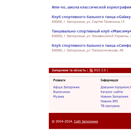
Ame-no, школа классической хореографи
Клуб спортивного бального танца «Galaxy»
69000, г. Запорожье, ул. Сергея Тюленина,13
Танцевально-спортивный клуб «Максиму
69000, г. Запорожье, ул. Независимой Украины, 
Клуб спортивного бального танца «Симф
69000, г. Запорожье, ул. Патриотическая, 49
Запоріжжя та область
|
RSS 2.0
|
Розваги
Інформація
Афіша Запоріжжя
Довідник підприємс
Відпочинок
Каталог сайтів
Музика
Новини Запоріжжя
Новини ЗМІ
ТВ-програма
© 2004-2024,
Сайт Запоріжжя
.