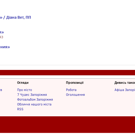
и
 / Діана Вет, ПП
м»
43
ония»
Огляди
Пропозиції
Дивись тако
тв
Про місто
Робота
Афіша Запор
7 Чудес Запоріжжя
Оголошення
Фотоальбом Запоріжжя
Обличчя нашого міста
RSS