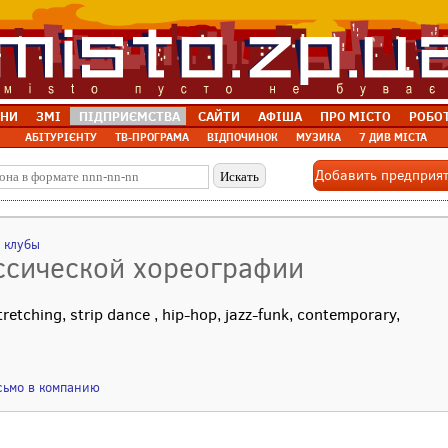
НИ
ЗМІ
ПІДПРИЄМСТВА
САЙТИ
АФІША
ПРО МІСТО
РОБО
АБІТУРІЄНТУ
ТВ-ПРОГРАМА
ВІДПОЧИНОК
МУЗИКА
7 ДИВ МІСТА
Добавить предприя
 клубы
ссической хореографии
tching, strip dance , hip-hop, jazz-funk, contemporary,
сьмо в компанию