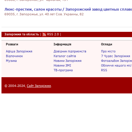
Люкс-престиж, салон красоты / Запорожский завод цветных сплав
69035, г. Запорожье, ул. 40 лет Сов. Украины, 82
Запоріжжя та область
|
RSS 2.0
|
Розваги
Інформація
Огляди
Афіша Запоріжжя
Довідник підприємств
Про місто
Відпочинок
Каталог сайтів
7 Чудес Запоріжжя
Музика
Новини Запоріжжя
Фотоальбом Запорі
Новини ЗМІ
Обличчя нашого міс
ТВ-програма
RSS
© 2004-2024,
Сайт Запоріжжя
.