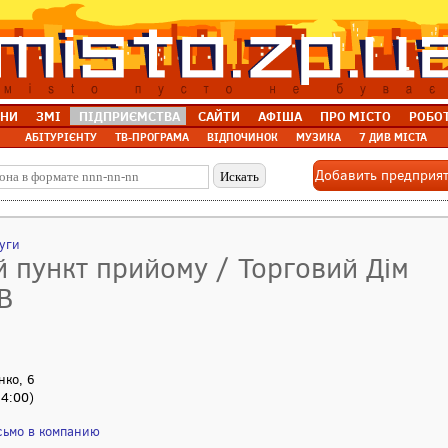
НИ
ЗМІ
ПІДПРИЄМСТВА
САЙТИ
АФІША
ПРО МІСТО
РОБО
АБІТУРІЄНТУ
ТВ-ПРОГРАМА
ВІДПОЧИНОК
МУЗИКА
7 ДИВ МІСТА
Добавить предприя
луги
й пункт прийому / Торговий Дім
В
нко, 6
14:00)
сьмо в компанию