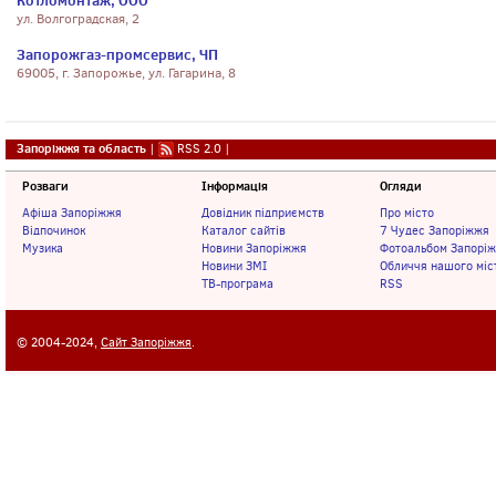
Котломонтаж, ООО
ул. Волгоградская, 2
Запорожгаз-промсервис, ЧП
69005, г. Запорожье, ул. Гагарина, 8
Запоріжжя та область
|
RSS 2.0
|
Розваги
Інформація
Огляди
Афіша Запоріжжя
Довідник підприємств
Про місто
Відпочинок
Каталог сайтів
7 Чудес Запоріжжя
Музика
Новини Запоріжжя
Фотоальбом Запорі
Новини ЗМІ
Обличчя нашого міс
ТВ-програма
RSS
© 2004-2024,
Сайт Запоріжжя
.