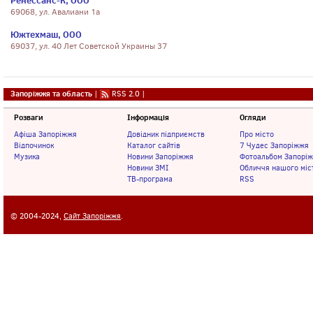
Ренессанс-К, ООО
69068, ул. Авалиани 1а
Южтехмаш, ООО
69037, ул. 40 Лет Советской Украины 37
Запоріжжя та область
|
RSS 2.0
|
Розваги
Інформація
Огляди
Афіша Запоріжжя
Довідник підприємств
Про місто
Відпочинок
Каталог сайтів
7 Чудес Запоріжжя
Музика
Новини Запоріжжя
Фотоальбом Запорі
Новини ЗМІ
Обличчя нашого міс
ТВ-програма
RSS
© 2004-2024,
Сайт Запоріжжя
.