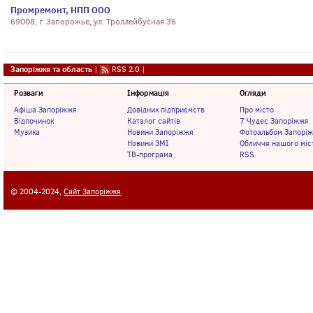
Промремонт, НПП ООО
69008, г. Запорожье, ул. Троллейбусная 36
Запоріжжя та область
|
RSS 2.0
|
Розваги
Інформація
Огляди
Афіша Запоріжжя
Довідник підприємств
Про місто
Відпочинок
Каталог сайтів
7 Чудес Запоріжжя
Музика
Новини Запоріжжя
Фотоальбом Запорі
Новини ЗМІ
Обличчя нашого міс
ТВ-програма
RSS
© 2004-2024,
Сайт Запоріжжя
.