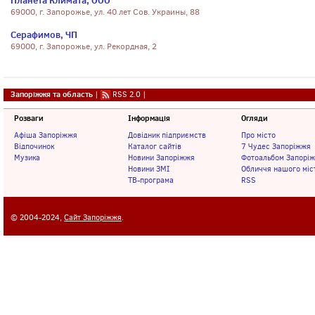
Планета Климата, ООО
69000, г. Запорожье, ул. 40 лет Сов. Украины, 88
Серафимов, ЧП
69000, г. Запорожье, ул. Рекордная, 2
Запоріжжя та область
|
RSS 2.0
|
Розваги
Інформація
Огляди
Афіша Запоріжжя
Довідник підприємств
Про місто
Відпочинок
Каталог сайтів
7 Чудес Запоріжжя
Музика
Новини Запоріжжя
Фотоальбом Запорі
Новини ЗМІ
Обличчя нашого міс
ТВ-програма
RSS
© 2004-2024,
Сайт Запоріжжя
.