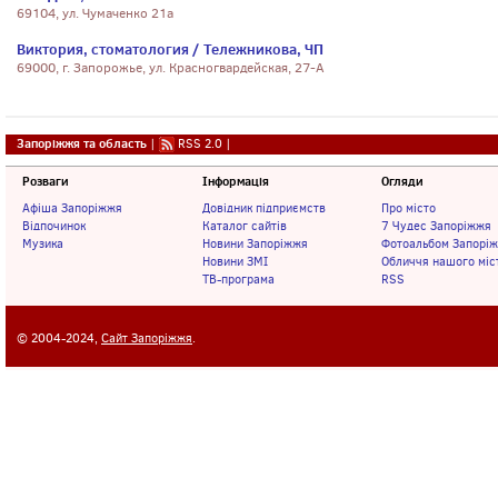
69104, ул. Чумаченко 21а
Виктория, стоматология / Тележникова, ЧП
69000, г. Запорожье, ул. Красногвардейская, 27-А
Запоріжжя та область
|
RSS 2.0
|
Розваги
Інформація
Огляди
Афіша Запоріжжя
Довідник підприємств
Про місто
Відпочинок
Каталог сайтів
7 Чудес Запоріжжя
Музика
Новини Запоріжжя
Фотоальбом Запорі
Новини ЗМІ
Обличчя нашого міс
ТВ-програма
RSS
© 2004-2024,
Сайт Запоріжжя
.