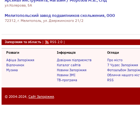
Арсенал инструмента, магазин / Морозов М.В., СПД
ул.Колерова, 5А
Мелитопольский завод подшипников скольжения, ООО
72312, г. Мелитополь, ул. Дзержинского 21/2
Запоріжжя та область
|
RSS 2.0
|
Розваги
Інформація
Огляди
Афіша Запоріжжя
Довідник підприємств
Про місто
Відпочинок
Каталог сайтів
7 Чудес Запоріжжя
Музика
Новини Запоріжжя
Фотоальбом Запорі
Новини ЗМІ
Обличчя нашого міс
ТВ-програма
RSS
© 2004-2024,
Сайт Запоріжжя
.