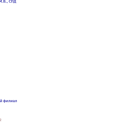
М.В., СПД
й филиал
2