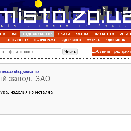
НИ
ЗМІ
ПІДПРИЄМСТВА
САЙТИ
АФІША
ПРО МІСТО
РОБО
АБІТУРІЄНТУ
ТВ-ПРОГРАМА
ВІДПОЧИНОК
МУЗИКА
7 ДИВ МІСТА
Добавить предприя
ическое оборудование
й завод, ЗАО
ура, изделия из металла