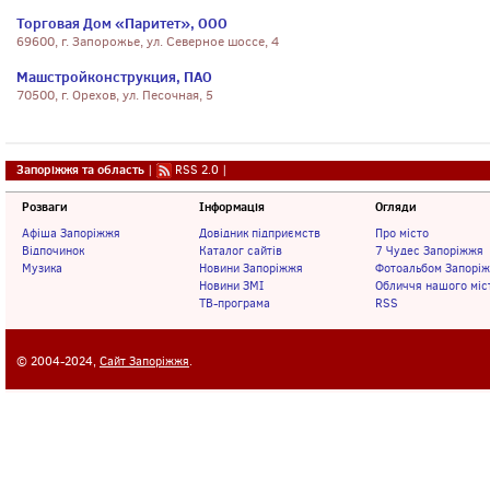
Торговая Дом «Паритет», ООО
69600, г. Запорожье, ул. Северное шоссе, 4
Машстройконструкция, ПАО
70500, г. Орехов, ул. Песочная, 5
Запоріжжя та область
|
RSS 2.0
|
Розваги
Інформація
Огляди
Афіша Запоріжжя
Довідник підприємств
Про місто
Відпочинок
Каталог сайтів
7 Чудес Запоріжжя
Музика
Новини Запоріжжя
Фотоальбом Запорі
Новини ЗМІ
Обличчя нашого міс
ТВ-програма
RSS
© 2004-2024,
Сайт Запоріжжя
.