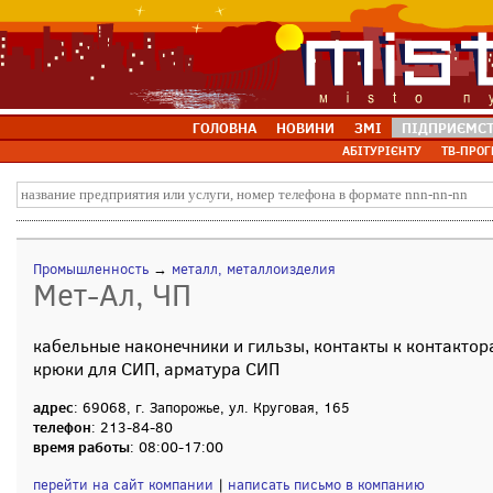
ГОЛОВНА
НОВИНИ
ЗМІ
ПІДПРИЄМС
АБІТУРІЄНТУ
ТВ-ПРОГ
Промышленность
→
металл, металлоизделия
Мет-Ал, ЧП
кабельные наконечники и гильзы, контакты к контакто
крюки для СИП, арматура СИП
адрес
: 69068, г. Запорожье, ул. Круговая, 165
телефон
: 213-84-80
время работы
: 08:00-17:00
перейти на сайт компании
|
написать письмо в компанию