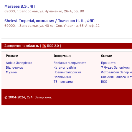
Матвеев В.Э., ЧП
69000, г. Запорожье, ул. Чумаченко, 26-А, оф. 80
Shelest-Imperial, компания / Ткаченко Н. Н., ФЛП
69000, г. Запорожье, ул. 40 лет Сов. Украины, 65-А, оф. 22
Запоріжжя та область
|
RSS 2.0
|
Розваги
Інформація
Огляди
Афіша Запоріжжя
Довідник підприємств
Про місто
Відпочинок
Каталог сайтів
7 Чудес Запоріжжя
Музика
Новини Запоріжжя
Фотоальбом Запорі
Новини ЗМІ
Обличчя нашого міс
ТВ-програма
RSS
© 2004-2024,
Сайт Запоріжжя
.