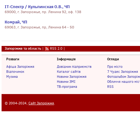
IT-Спектр / Кульпинская О.В., ЧП
69000, г. Запорожье, пр. Ленина 92, оф. 138
Комрай, ЧП
69063, г. Запорожье, пр, Ленина 64 - 50
Запоріжжя та область
|
RSS 2.0
|
Розваги
Інформація
Огляди
Афіша Запоріжжя
Довідник підприємств
Про місто
Відпочинок
Каталог сайтів
7 Чудес Запоріжжя
Музика
Новини Запоріжжя
Фотоальбом Запорі
Новини ЗМІ
Обличчя нашого міс
ТВ-програма
RSS
© 2004-2024,
Сайт Запоріжжя
.