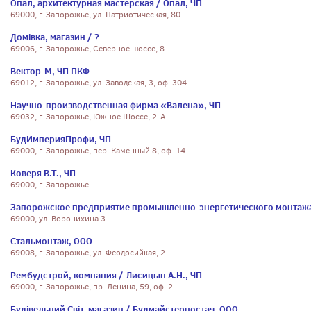
Опал, архитектурная мастерская / Опал, ЧП
69000, г. Запорожье, ул. Патриотическая, 80
Домівка, магазин / ?
69006, г. Запорожье, Северное шоссе, 8
Вектор-М, ЧП ПКФ
69012, г. Запорожье, ул. Заводская, 3, оф. 304
Научно-производственная фирма «Валена», ЧП
69032, г. Запорожье, Южное Шоссе, 2-А
БудИмперияПрофи, ЧП
69000, г. Запорожье, пер. Каменный 8, оф. 14
Коверя В.Т., ЧП
69000, г. Запорожье
Запорожское предприятие промышленно-энергетического монтажа
69000, ул. Воронихина 3
Стальмонтаж, ООО
69008, г. Запорожье, ул. Феодосийкая, 2
Рембудстрой, компания / Лисицын А.Н., ЧП
69000, г. Запорожье, пр. Ленина, 59, оф. 2
Будівельний Світ, магазин / Будмайстерпостач, ООО