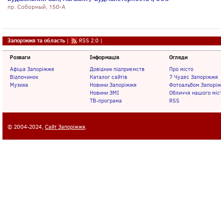
пр. Соборный, 150-А
Запоріжжя та область
|
RSS 2.0
|
Розваги
Інформація
Огляди
Афіша Запоріжжя
Довідник підприємств
Про місто
Відпочинок
Каталог сайтів
7 Чудес Запоріжжя
Музика
Новини Запоріжжя
Фотоальбом Запорі
Новини ЗМІ
Обличчя нашого міс
ТВ-програма
RSS
© 2004-2024,
Сайт Запоріжжя
.