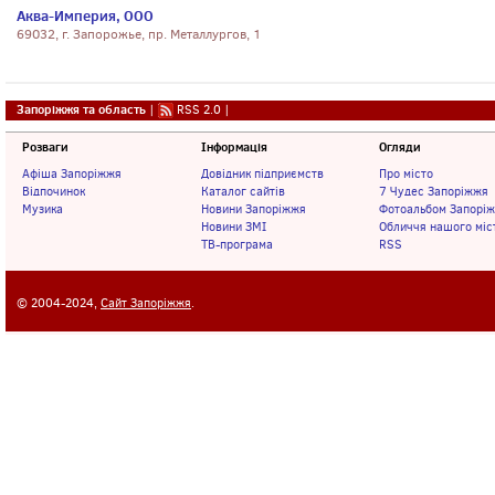
Аква-Империя, ООО
69032, г. Запорожье, пр. Металлургов, 1
Запоріжжя та область
|
RSS 2.0
|
Розваги
Інформація
Огляди
Афіша Запоріжжя
Довідник підприємств
Про місто
Відпочинок
Каталог сайтів
7 Чудес Запоріжжя
Музика
Новини Запоріжжя
Фотоальбом Запорі
Новини ЗМІ
Обличчя нашого міс
ТВ-програма
RSS
© 2004-2024,
Сайт Запоріжжя
.