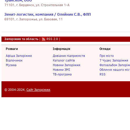
Транском, ООО
71101, г. Бердянск, ул. Строительная 1-А
Зенит-логистик, компания / Олейник С.В., ФЛП
69101, г. Запорожье, ул. Базовая, 11
Запоріжжя та область
|
RSS 2.0
|
Розваги
Інформація
Огляди
Афіша Запоріжжя
Довідник підприємств
Про місто
Відпочинок
Каталог сайтів
7 Чудес Запоріжжя
Музика
Новини Запоріжжя
Фотоальбом Запорі
Новини ЗМІ
Обличчя нашого міс
ТВ-програма
RSS
© 2004-2024,
Сайт Запоріжжя
.