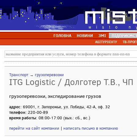
ГОЛОВНА
НОВИНИ
ЗМІ
ПІДПРИЄМС
АБІТУРІЄНТУ
ТВ-ПРОГ
Транспорт
→
грузоперевозки
ITG Logistic / Долготер Т.В., ЧП
грузоперевозки, экспедирование грузов
адрес
: 69001, г. Запорожье, ул. Победы, 42-А, оф. 32
телефон
: 220-00-89
время работы
: 08:00-17:00 (вых.: сб., вс.)
перейти на сайт компании
|
написать письмо в компанию