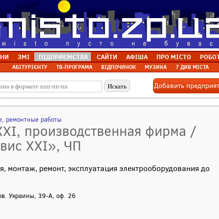
НИ
ЗМІ
ПІДПРИЄМСТВА
САЙТИ
АФІША
ПРО МІСТО
РОБО
АБІТУРІЄНТУ
ТВ-ПРОГРАМА
ВІДПОЧИНОК
МУЗИКА
7 ДИВ МІСТА
Добавить предприя
е, ремонтные работы
ХХІ, производственная фирма /
вис ХХІ», ЧП
, монтаж, ремонт, эксплуатация электрооборудования до
ов. Украины, 39-А, оф. 26