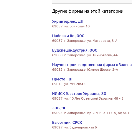
Другие фирмы из этой категории:
Укринтерлес, ДП
69057, ул. Брянская 10
Набока и Ко, ООО
69057, г. Запорожье, ул. Матросова, 8-А
Будспециндустрия, ООО
69000, г. Запорожье, ул. Тимирязева, 443
Научно-производственная фирма «Валена
69032, г. Запорожье, Южное Шоссе, 2-А
Престо, КП
69015, ул. Минская 5
НИИСК Госстроя Украины, ЗО
69037, ул. 40 Лет Советской Украины 45 - 3
ЗОВ, ЧП
69095, г. Запорожье, пр. Ленина 117-А, оф.901
Высотник, СРСК
69097, ул. Заднепровская 5