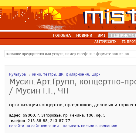
ГОЛОВНА
НОВИНИ
ЗМІ
ПІДПРИЄМС
АБІТУРІЄНТУ
ТВ-ПРОГ
Культура
→
кино, театры, ДК, филармония, цирк
Мусин.Арт.Групп, концертно-пр
/ Мусин Г.Г., ЧП
организация концертов, праздников, деловых и торжес
адрес
: 69000, г. Запорожье, пр. Ленина, 106, оф. 5
телефон
: 213-88-88, 213-87-77
перейти на сайт компании
|
написать письмо в компанию