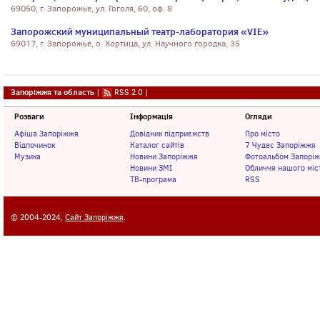
69050, г. Запорожье, ул. Гоголя, 60, оф. 8
Запорожский муниципальный театр-лаборатория «VIE»
69017, г. Запорожье, о. Хортица, ул. Научного городка, 35
Запоріжжя та область
|
RSS 2.0
|
Розваги
Інформація
Огляди
Афіша Запоріжжя
Довідник підприємств
Про місто
Відпочинок
Каталог сайтів
7 Чудес Запоріжжя
Музика
Новини Запоріжжя
Фотоальбом Запорі
Новини ЗМІ
Обличчя нашого міс
ТВ-програма
RSS
© 2004-2024,
Сайт Запоріжжя
.