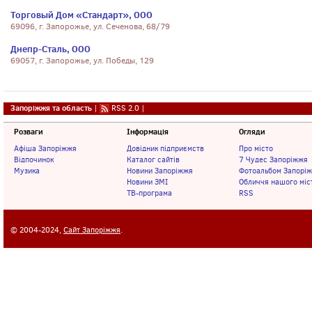
Торговый Дом «Стандарт», ООО
69096, г. Запорожье, ул. Сеченова, 68/79
Днепр-Сталь, ООО
69057, г. Запорожье, ул. Победы, 129
Запоріжжя та область
|
RSS 2.0
|
Розваги
Інформація
Огляди
Афіша Запоріжжя
Довідник підприємств
Про місто
Відпочинок
Каталог сайтів
7 Чудес Запоріжжя
Музика
Новини Запоріжжя
Фотоальбом Запорі
Новини ЗМІ
Обличчя нашого міс
ТВ-програма
RSS
© 2004-2024,
Сайт Запоріжжя
.