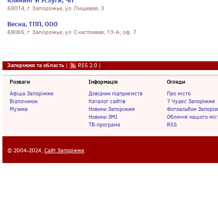
Клининг И Услуги, ЧП
69014, г. Запорожье, ул. Пищевая, 3
Весна, ТПП, ООО
69065, г. Запорожье, ул. Счастливая, 13-А, оф. 7
Запоріжжя та область
|
RSS 2.0
|
Розваги
Інформація
Огляди
Афіша Запоріжжя
Довідник підприємств
Про місто
Відпочинок
Каталог сайтів
7 Чудес Запоріжжя
Музика
Новини Запоріжжя
Фотоальбом Запорі
Новини ЗМІ
Обличчя нашого міс
ТВ-програма
RSS
© 2004-2024,
Сайт Запоріжжя
.