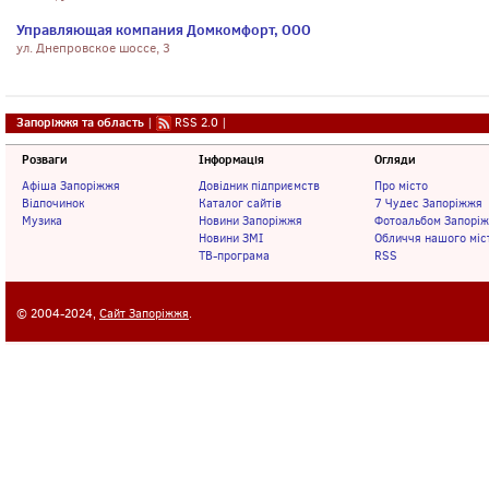
Управляющая компания Домкомфорт, ООО
ул. Днепровское шоссе, 3
Запоріжжя та область
|
RSS 2.0
|
Розваги
Інформація
Огляди
Афіша Запоріжжя
Довідник підприємств
Про місто
Відпочинок
Каталог сайтів
7 Чудес Запоріжжя
Музика
Новини Запоріжжя
Фотоальбом Запорі
Новини ЗМІ
Обличчя нашого міс
ТВ-програма
RSS
© 2004-2024,
Сайт Запоріжжя
.