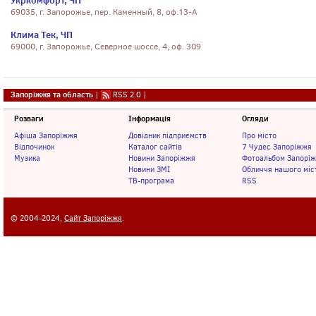
Укркомфорт, ЧП
69035, г. Запорожье, пер. Каменный, 8, оф.13-А
Клима Тек, ЧП
69000, г. Запорожье, Северное шоссе, 4, оф. 309
Запоріжжя та область
|
RSS 2.0
|
Розваги
Інформація
Огляди
Афіша Запоріжжя
Довідник підприємств
Про місто
Відпочинок
Каталог сайтів
7 Чудес Запоріжжя
Музика
Новини Запоріжжя
Фотоальбом Запорі
Новини ЗМІ
Обличчя нашого міс
ТВ-програма
RSS
© 2004-2024,
Сайт Запоріжжя
.