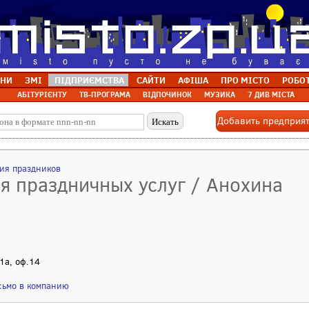
НИ
ЗМІ
ПІДПРИЄМСТВА
САЙТИ
АФІША
ПРО МІСТО
РОБО
АБІТУРІЄНТУ
ТВ-ПРОГРАМА
ВІДПОЧИНОК
МУЗИКА
7 ДИВ МІСТА
Добавить предприя
ия праздников
я праздничных услуг / Анохина
 1а, оф.14
сьмо в компанию