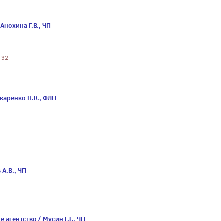
Анохина Г.В., ЧП
 32
каренко Н.К., ФЛП
А.В., ЧП
агентство / Мусин Г.Г., ЧП