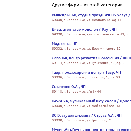
Другие фирмы из этой категории:
ВышеКрыши!, студия праздничных услуг / 
69000, г. Запорожье, ул. Леонова 1а, оф.14
Дива, агентство моделей / Раут, ЧП
69000, г. Запорожье, вул. Жаботинського 43, оф.
Маджента, ЧП
69002, г. Запорожье, ул. Дзержинского 82
Лаванья, центр развития и обучения / Шин
69114, г. Запорожье, ул. Гудыменко, 42, оф. 2
Тавр, продюсерский центр / Тавр, ЧП
69006, г. Запорожье, пл. Ленина, 1, оф. 63
Смыченко О.А., ЧП
69118, г. Запорожье, а/я 6444
DAV&DVA, музыкальный шоу-салон / Донов 
69000, г. Запорожье, ул. Добролюбова, 13
30 D, студия дизайна / Струсь А.А., ЧП
69000, г. Запорожье, ул. Грязнова, 71
Мусин.Арт.Групп, концертно-продюсерское 