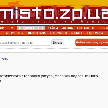
НИ
ЗМІ
ПІДПРИЄМСТВА
САЙТИ
АФІША
ПРО МІСТО
РОБО
АБІТУРІЄНТУ
ТВ-ПРОГРАМА
ВІДПОЧИНОК
МУЗИКА
7 ДИВ МІСТА
Добавить предприя
ность
тетического столового уксуса, фасовка подсолнечного
к