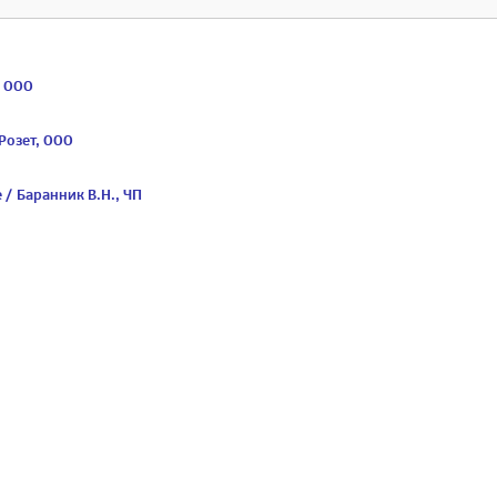
, ООО
Розет, ООО
/ Баранник В.Н., ЧП