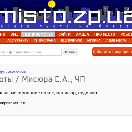
НИ
ЗМІ
ПІДПРИЄМСТВА
САЙТИ
АФІША
ПРО МІСТО
РОБО
АБІТУРІЄНТУ
ТВ-ПРОГРАМА
ВІДПОЧИНОК
МУЗИКА
7 ДИВ МІСТА
Добавить предприя
арикмахерские
оты / Мисюра Е.А., ЧП
аска, мелирование волос; маникюр, педикюр
непровская, 18