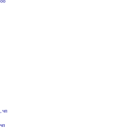
ООО
, ЧП
 ЧП