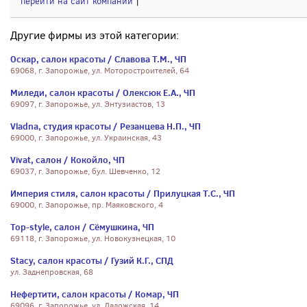
перейти на сайт компании
|
Другие фирмы из этой категории:
Оскар, салон красоты / Славова Т.М., ЧП
69068, г. Запорожье, ул. Моторостроителей, 64
Миледи, салон красоты / Олексюк Е.А., ЧП
69097, г. Запорожье, ул. Энтузиастов, 13
Vladna, студия красоты / Резанцева Н.П., ЧП
69000, г. Запорожье, ул. Украинская, 43
Vivat, салон / Кокойло, ЧП
69037, г. Запорожье, бул. Шевченко, 12
Империя стиля, салон красоты / Прилуцкая Т.С., ЧП
69000, г. Запорожье, пр. Маяковского, 4
Top-style, салон / Сёмушкина, ЧП
69118, г. Запорожье, ул. Новокузнецкая, 10
Stacy, салон красоты / Гузий К.Г., СПД
ул. Заднепровская, 68
Нефертити, салон красоты / Комар, ЧП
69096, г. Запорожье, ул. Ладожская, 14