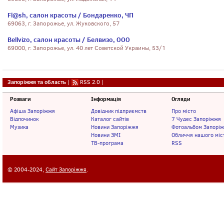
Fl@sh, салон красоты / Бондаренко, ЧП
69063, г. Запорожье, ул. Жуковского, 57
Bellvizo, салон красоты / Белвизо, ООО
69000, г. Запорожье, ул. 40 лет Советской Украины, 53/1
Запоріжжя та область
|
RSS 2.0
|
Розваги
Інформація
Огляди
Афіша Запоріжжя
Довідник підприємств
Про місто
Відпочинок
Каталог сайтів
7 Чудес Запоріжжя
Музика
Новини Запоріжжя
Фотоальбом Запорі
Новини ЗМІ
Обличчя нашого міс
ТВ-програма
RSS
© 2004-2024,
Сайт Запоріжжя
.