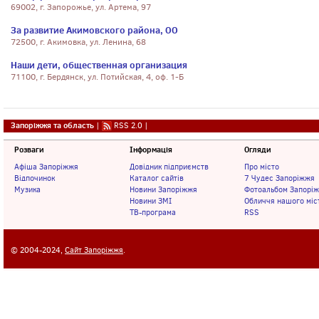
69002, г. Запорожье, ул. Артема, 97
За развитие Акимовского района, ОО
72500, г. Акимовка, ул. Ленина, 68
Наши дети, общественная организация
71100, г. Бердянск, ул. Потийская, 4, оф. 1-Б
Запоріжжя та область
|
RSS 2.0
|
Розваги
Інформація
Огляди
Афіша Запоріжжя
Довідник підприємств
Про місто
Відпочинок
Каталог сайтів
7 Чудес Запоріжжя
Музика
Новини Запоріжжя
Фотоальбом Запорі
Новини ЗМІ
Обличчя нашого міс
ТВ-програма
RSS
© 2004-2024,
Сайт Запоріжжя
.