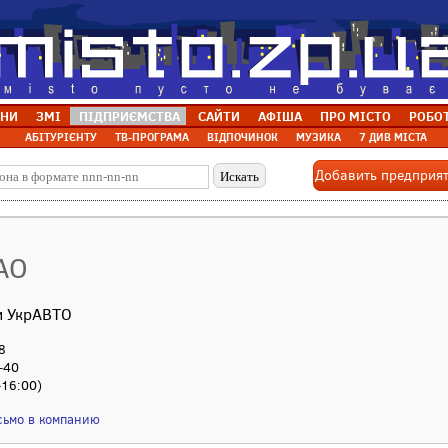
НИ
ЗМІ
ПІДПРИЄМСТВА
САЙТИ
АФІША
ПРО МІСТО
РОБО
АБІТУРІЄНТУ
ТВ-ПРОГРАМА
ВІДПОЧИНОК
МУЗИКА
7 ДИВ МІСТА
Добавить предприя
АО
и УкрАВТО
8
-40
-16:00)
сьмо в компанию