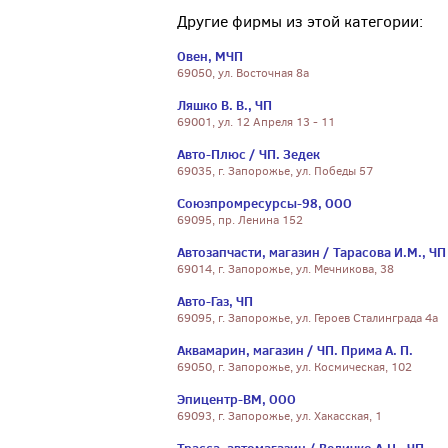
Другие фирмы из этой категории:
Овен, МЧП
69050, ул. Восточная 8а
Ляшко В. В., ЧП
69001, ул. 12 Апреля 13 - 11
Авто-Плюс / ЧП. Зедек
69035, г. Запорожье, ул. Победы 57
Союзпромресурсы-98, ООО
69095, пр. Ленина 152
Автозапчасти, магазин / Тарасова И.М., ЧП
69014, г. Запорожье, ул. Мечникова, 38
Авто-Газ, ЧП
69095, г. Запорожье, ул. Героев Сталинграда 4а
Аквамарин, магазин / ЧП. Прима А. П.
69050, г. Запорожье, ул. Космическая, 102
Эпицентр-ВМ, ООО
69093, г. Запорожье, ул. Хакасская, 1