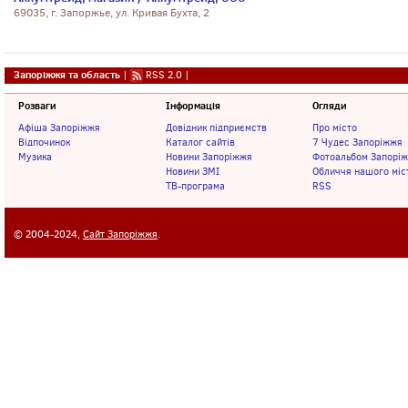
69035, г. Запоржье, ул. Кривая Бухта, 2
Запоріжжя та область
|
RSS 2.0
|
Розваги
Інформація
Огляди
Афіша Запоріжжя
Довідник підприємств
Про місто
Відпочинок
Каталог сайтів
7 Чудес Запоріжжя
Музика
Новини Запоріжжя
Фотоальбом Запорі
Новини ЗМІ
Обличчя нашого міс
ТВ-програма
RSS
© 2004-2024,
Сайт Запоріжжя
.