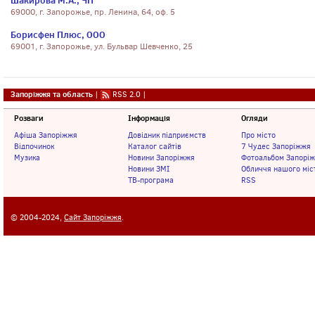
Шакирова М.А., ЧП
69000, г. Запорожье, пр. Ленина, 64, оф. 5
Борисфен Плюс, ООО
69001, г. Запорожье, ул. Бульвар Шевченко, 25
Запоріжжя та область
|
RSS 2.0
|
Розваги
Інформація
Огляди
Афіша Запоріжжя
Довідник підприємств
Про місто
Відпочинок
Каталог сайтів
7 Чудес Запоріжжя
Музика
Новини Запоріжжя
Фотоальбом Запорі
Новини ЗМІ
Обличчя нашого міс
ТВ-програма
RSS
© 2004-2024,
Сайт Запоріжжя
.