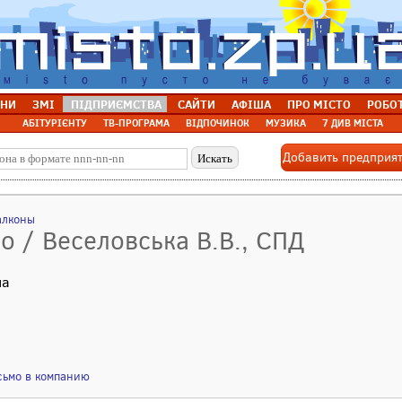
НИ
ЗМІ
ПІДПРИЄМСТВА
САЙТИ
АФІША
ПРО МІСТО
РОБО
АБІТУРІЄНТУ
ТВ-ПРОГРАМА
ВІДПОЧИНОК
МУЗИКА
7 ДИВ МІСТА
Добавить предприя
алконы
 / Веселовська В.В., СПД
на
сьмо в компанию