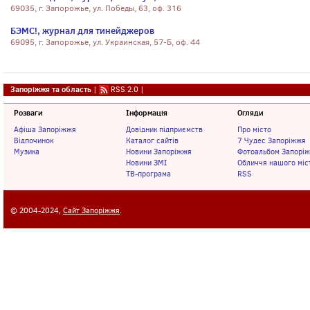
69035, г. Запорожье, ул. Победы, 63, оф. 316
БЭМС!, журнал для тинейджеров
69095, г. Запорожье, ул. Украинская, 57-Б, оф. 44
Запоріжжя та область
|
RSS 2.0
|
Розваги
Інформація
Огляди
Афіша Запоріжжя
Довідник підприємств
Про місто
Відпочинок
Каталог сайтів
7 Чудес Запоріжжя
Музика
Новини Запоріжжя
Фотоальбом Запорі
Новини ЗМІ
Обличчя нашого міс
ТВ-програма
RSS
© 2004-2024,
Сайт Запоріжжя
.