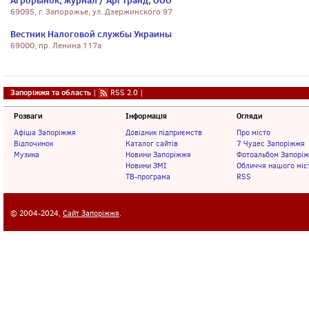
Агрорынок, журнал / Арг Гранд, ООО
69095, г. Запорожье, ул. Дзержинского 97
Вестник Налоговой службы Украины
69000, пр. Ленина 117а
Запоріжжя та область
|
RSS 2.0
|
Розваги
Інформація
Огляди
Афіша Запоріжжя
Довідник підприємств
Про місто
Відпочинок
Каталог сайтів
7 Чудес Запоріжжя
Музика
Новини Запоріжжя
Фотоальбом Запорі
Новини ЗМІ
Обличчя нашого міс
ТВ-програма
RSS
© 2004-2024,
Сайт Запоріжжя
.