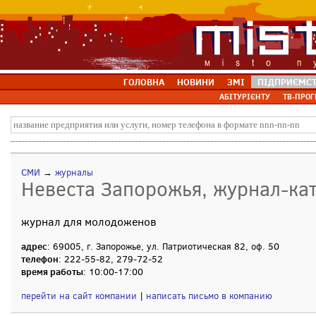
ГОЛОВНА
НОВИНИ
ЗМІ
ПІДПРИЄМС
АБІТУРІЄНТУ
ТВ-ПРОГ
СМИ
→
журналы
Невеста Запорожья, журнал-кат
журнал для молодоженов
адрес
: 69005, г. Запорожье, ул. Патриотическая 82, оф. 50
телефон
: 222-55-82, 279-72-52
время работы
: 10:00-17:00
перейти на сайт компании
|
написать письмо в компанию