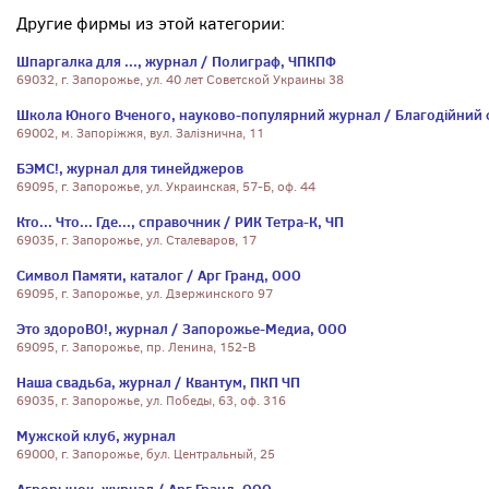
Другие фирмы из этой категории:
Шпаргалка для ..., журнал / Полиграф, ЧПКПФ
69032, г. Запорожье, ул. 40 лет Советской Украины 38
Школа Юного Вченого, науково-популярний журнал / Благодійний 
69002, м. Запоріжжя, вул. Залізнична, 11
БЭМС!, журнал для тинейджеров
69095, г. Запорожье, ул. Украинская, 57-Б, оф. 44
Кто... Что... Где..., справочник / РИК Тетра-К, ЧП
69035, г. Запорожье, ул. Сталеваров, 17
Символ Памяти, каталог / Арг Гранд, ООО
69095, г. Запорожье, ул. Дзержинского 97
Это здороВО!, журнал / Запорожье-Медиа, ООО
69095, г. Запорожье, пр. Ленина, 152-В
Наша свадьба, журнал / Квантум, ПКП ЧП
69035, г. Запорожье, ул. Победы, 63, оф. 316
Мужской клуб, журнал
69000, г. Запорожье, бул. Центральный, 25