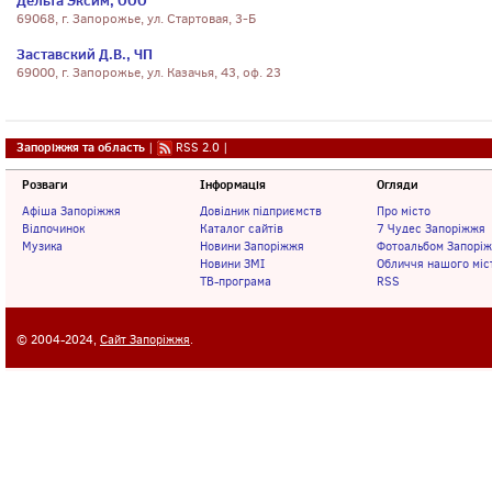
Дельта Эксим, ООО
69068, г. Запорожье, ул. Стартовая, 3-Б
Заставский Д.В., ЧП
69000, г. Запорожье, ул. Казачья, 43, оф. 23
Запоріжжя та область
|
RSS 2.0
|
Розваги
Інформація
Огляди
Афіша Запоріжжя
Довідник підприємств
Про місто
Відпочинок
Каталог сайтів
7 Чудес Запоріжжя
Музика
Новини Запоріжжя
Фотоальбом Запорі
Новини ЗМІ
Обличчя нашого міс
ТВ-програма
RSS
© 2004-2024,
Сайт Запоріжжя
.