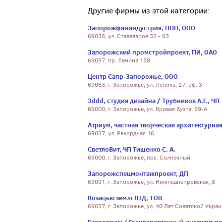
Другие фирмы из этой категории:
Запорожфининдустрия, НПП, ООО
69035, ул. Сталеваров 32 - 63
Запорожский промстройпроект, ПИ, ОАО
69057, пр. Ленина 158
Центр Сапр-Запорожье, ООО
69063, г. Запорожье, ул. Лепика, 27, оф. 3
3ddd, студия дизайна / Трубников А.Г., ЧП
69000, г. Запорожье, ул. Кривая Бухта, 99-А
Атриум, частная творческая архитектурна
69037, ул. Рекордная 16
СветлоВит, ЧП Тищенко С. А.
69000, г. Запорожье, пос. Солнечный
Запорожспецмонтажпроект, ДП
69091, г. Запорожье, ул. Нижнеднепровская, 8
Козацькі землі ЛТД, ТОВ
69037, г. Запорожье, ул. 40 Лет Советской Украи