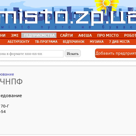
НИ
ЗМІ
ПІДПРИЄМСТВА
САЙТИ
АФІША
ПРО МІСТО
РОБО
АБІТУРІЄНТУ
ТВ-ПРОГРАМА
ВІДПОЧИНОК
МУЗИКА
7 ДИВ МІСТА
Добавить предприя
рование
 ЧНПФ
ледование
170-Г
-54