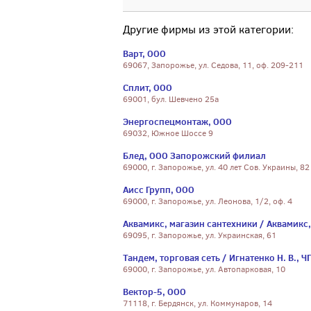
Другие фирмы из этой категории:
Варт, ООО
69067, Запорожье, ул. Седова, 11, оф. 209-211
Сплит, ООО
69001, бул. Шевчено 25а
Энергоспецмонтаж, ООО
69032, Южное Шоссе 9
Блед, ООО Запорожский филиал
69000, г. Запорожье, ул. 40 лет Сов. Украины, 82
Аисс Групп, ООО
69000, г. Запорожье, ул. Леонова, 1/2, оф. 4
Аквамикс, магазин сантехники / Аквамикс
69095, г. Запорожье, ул. Украинская, 61
Тандем, торговая сеть / Игнатенко Н. В., Ч
69000, г. Запорожье, ул. Автопарковая, 10
Вектор-5, ООО
71118, г. Бердянск, ул. Коммунаров, 14