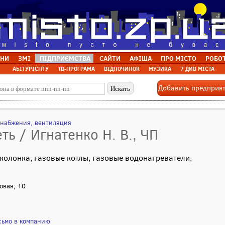
НИ
ЗМІ
ПІДПРИЄМСТВА
САЙТИ
АФІША
ПРО МІСТО
РОБО
АБІТУРІЄНТУ
ТВ-ПРОГРАМА
ВІДПОЧИНОК
МУЗИКА
7 ДИВ МІСТА
Добавить предприя
снабжения, вентиляция
ть / Игнатенко Н. В., ЧП
колонка, газовые котлы, газовые водонагреватели,
ковая, 10
сьмо в компанию