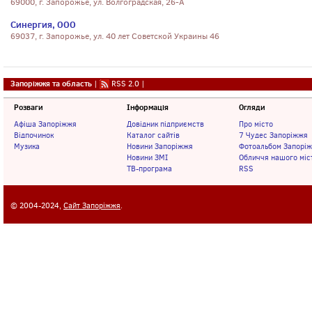
69000, г. Запорожье, ул. Волгоградская, 26-А
Синергия, ООО
69037, г. Запорожье, ул. 40 лет Советской Украины 46
Запоріжжя та область
|
RSS 2.0
|
Розваги
Інформація
Огляди
Афіша Запоріжжя
Довідник підприємств
Про місто
Відпочинок
Каталог сайтів
7 Чудес Запоріжжя
Музика
Новини Запоріжжя
Фотоальбом Запорі
Новини ЗМІ
Обличчя нашого міс
ТВ-програма
RSS
© 2004-2024,
Сайт Запоріжжя
.