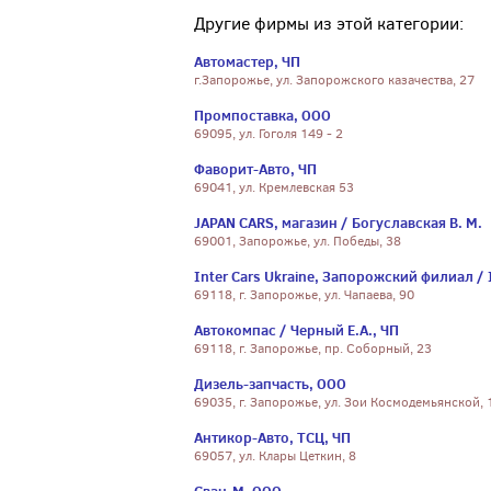
Другие фирмы из этой категории:
Автомастер, ЧП
г.Запорожье, ул. Запорожского казачества, 27
Промпоставка, ООО
69095, ул. Гоголя 149 - 2
Фаворит-Авто, ЧП
69041, ул. Кремлевская 53
JAPAN CARS, магазин / Богуславская В. М.
69001, Запорожье, ул. Победы, 38
Inter Cars Ukraine, Запорожский филиал / I
69118, г. Запорожье, ул. Чапаева, 90
Автокомпас / Черный Е.А., ЧП
69118, г. Запорожье, пр. Соборный, 23
Дизель-запчасть, ООО
69035, г. Запорожье, ул. Зои Космодемьянской, 
Антикор-Авто, ТСЦ, ЧП
69057, ул. Клары Цеткин, 8