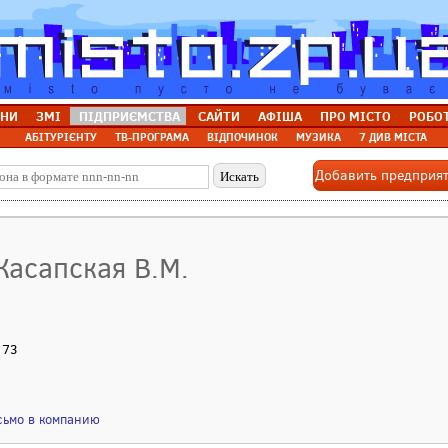
НИ
ЗМІ
ПІДПРИЄМСТВА
САЙТИ
АФІША
ПРО МІСТО
РОБО
АБІТУРІЄНТУ
ТВ-ПРОГРАМА
ВІДПОЧИНОК
МУЗИКА
7 ДИВ МІСТА
Добавить предприя
Касапская В.М.
 73
сьмо в компанию