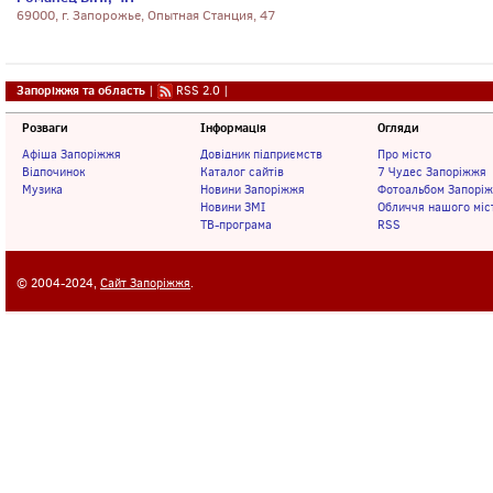
69000, г. Запорожье, Опытная Станция, 47
Запоріжжя та область
|
RSS 2.0
|
Розваги
Інформація
Огляди
Афіша Запоріжжя
Довідник підприємств
Про місто
Відпочинок
Каталог сайтів
7 Чудес Запоріжжя
Музика
Новини Запоріжжя
Фотоальбом Запорі
Новини ЗМІ
Обличчя нашого міс
ТВ-програма
RSS
© 2004-2024,
Сайт Запоріжжя
.