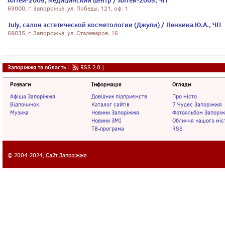
Алтей-2005, медицинский центр / Алтей-2005, ЧП
69000, г. Запорожье, ул. Победы, 121, оф. 1
July, салон эстетической косметологии (Джули) / Пенкина Ю.А., ЧП
69035, г. Запорожье, ул. Сталеваров, 16
Запоріжжя та область
|
RSS 2.0
|
Розваги
Інформація
Огляди
Афіша Запоріжжя
Довідник підприємств
Про місто
Відпочинок
Каталог сайтів
7 Чудес Запоріжжя
Музика
Новини Запоріжжя
Фотоальбом Запорі
Новини ЗМІ
Обличчя нашого міс
ТВ-програма
RSS
© 2004-2024,
Сайт Запоріжжя
.