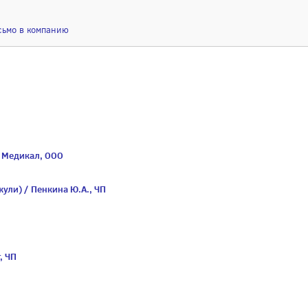
сьмо в компанию
 Медикал, ООО
жули) / Пенкина Ю.А., ЧП
, ЧП