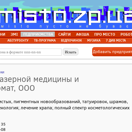
НИ
ЗМІ
ПІДПРИЄМСТВА
САЙТИ
АФІША
ПРО МІСТО
РОБО
АБІТУРІЄНТУ
ТВ-ПРОГРАМА
ВІДПОЧИНОК
МУЗИКА
7 ДИВ МІСТА
Добавить предприя
ики
лазерной медицины и
рмат, ООО
истых, пигментных новообразований, татуировок, шрамов,
кология; лечение храпа; полный спектр косметологических
, 35
-08